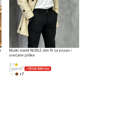
a
Muški mantil NOBLE slim fit za posao i
svečane prilike
4.7
-13%
6.990
7.990
RSD
RSD
+7