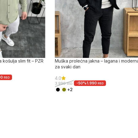
ošulja slim fit – PZR
Muška prolećna jakna – lagana i modern
za svaki dan
00
4.0
RSD
-50%
1.990
3.990
RSD
RSD
+2