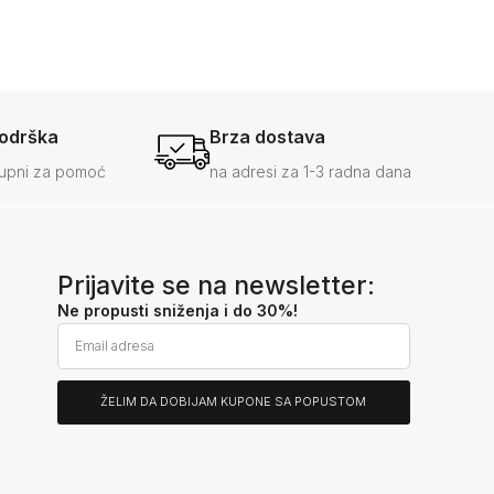
podrška
Brza dostava
upni za pomoć
na adresi za 1-3 radna dana
Prijavite se na newsletter:
Ne propusti sniženja i do 30%!
ŽELIM DA DOBIJAM KUPONE SA POPUSTOM
Alternative: