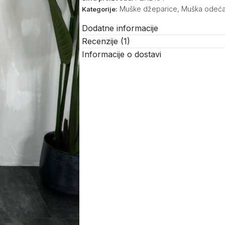
Muške džeparice
,
Muška odeć
Kategorije:
Dodatne informacije
Recenzije (1)
Informacije o dostavi