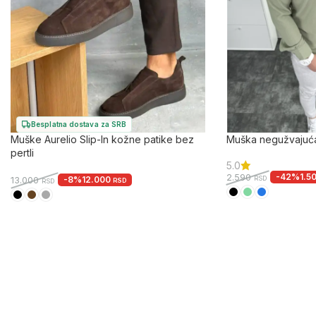
Besplatna dostava za SRB
Muške Aurelio Slip-In kožne patike bez
Muška negužvajuća k
pertli
5.0
-42%
1.5
2.590
RSD
-8%
12.000
13.000
RSD
RSD