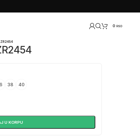
0
RSD
PZR2454
PZR2454
6
38
40
J U KORPU