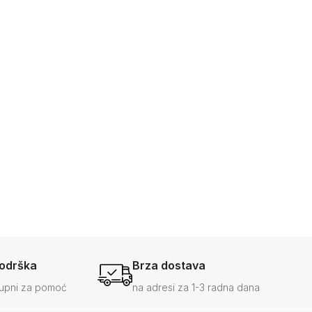
podrška
Brza dostava
upni za pomoć
na adresi za 1-3 radna dana