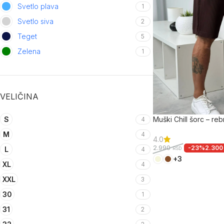
Svetlo plava
1
Svetlo siva
2
Teget
5
Zelena
1
VELIČINA
S
Muški Chill šorc – re
4
M
4
4.0
-23%
2.30
2.990
L
4
RSD
+3
XL
4
XXL
3
30
1
31
2