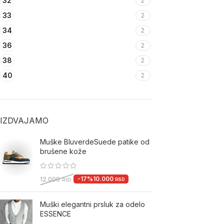
32
2
33
2
34
2
36
2
38
2
40
2
IZDVAJAMO
Muške BluverdeSuede patike od
brušene kože
-17%
10.000
12.000
RSD
RSD
Muški elegantni prsluk za odelo
ESSENCE