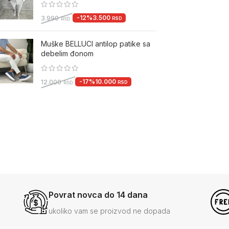
-12%
3.500
3.990
RSD
RSD
Muške BELLUCI antilop patike sa
debelim đonom
-17%
10.000
12.000
RSD
RSD
Povrat novca do 14 dana
ukoliko vam se proizvod ne dopada