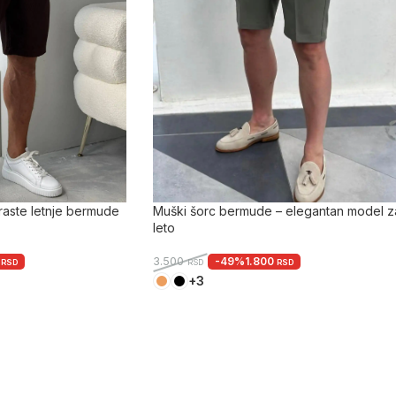
braste letnje bermude
Muški šorc bermude – elegantan model z
leto
0
-49%
1.800
3.500
RSD
RSD
RSD
+3