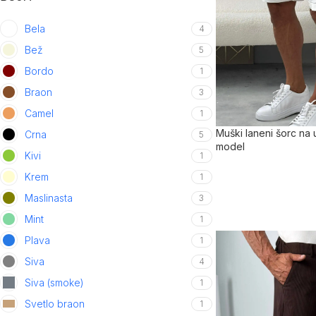
Bela
4
Bež
5
Bordo
1
Braon
3
Camel
1
Muški laneni šorc na u
Crna
5
model
Kivi
1
Krem
1
Maslinasta
3
Mint
1
Plava
1
Siva
4
Siva (smoke)
1
Svetlo braon
1