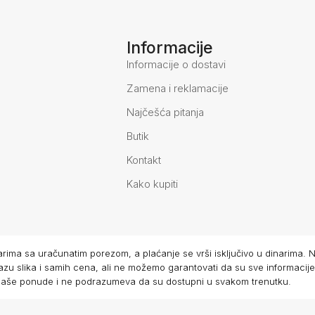
Informacije
Informacije o dostavi
Zamena i reklamacije
Najčešća pitanja
Butik
Kontakt
Kako kupiti
arima sa uračunatim porezom, a plaćanje se vrši isključivo u dinarima.
ikazu slika i samih cena, ali ne možemo garantovati da su sve informacij
eo naše ponude i ne podrazumeva da su dostupni u svakom trenutku.