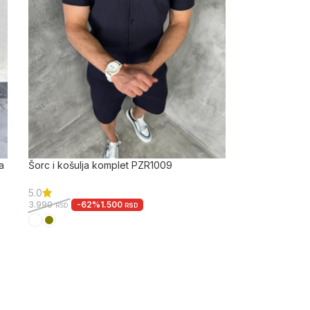
a
Šorc i košulja komplet PZR1009
5.0
-62%
1.500
3.990
RSD
RSD