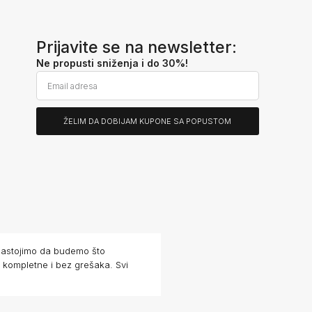
Prijavite se na newsletter:
Ne propusti sniženja i do 30%!
ŽELIM DA DOBIJAM KUPONE SA POPUSTOM
Alternative:
 Nastojimo da budemo što
e kompletne i bez grešaka. Svi