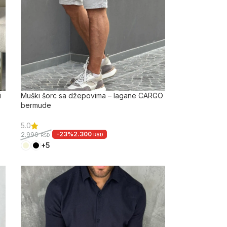
i
Muški šorc sa džepovima – lagane CARGO
bermude
5.0
-23%
2.300
2.990
RSD
RSD
+5