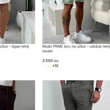
čkur – lagan letnji
Muški PRIME šorc na učkur – udoban letnj
model
2.500
RSD
+10