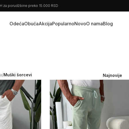
BiH za porudžbine preko 15.000 RSD
Odeća
Obuća
Akcija
Popularno
Novo
O nama
Blog
a
/
Muški šorcevi