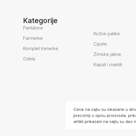
Kategorije
Pantalone
Kožne patike
Farmerke
Cipele
Komplet trenerke
Zimske jakne
Odela
Kaputi i mantili
Cene na sajtu su iskazane u din
precizniji u opisu proizvoda, pr
artikli prikazani na sajtu su d