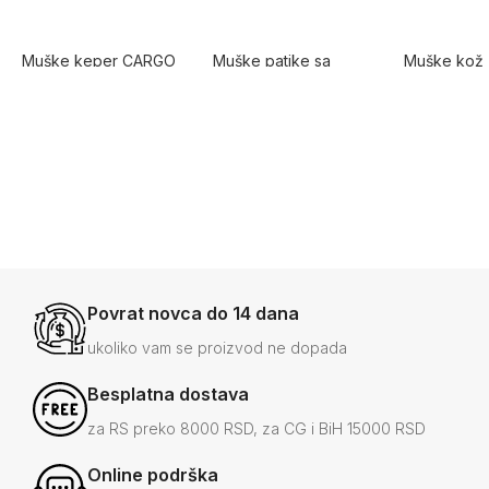
Muške keper CARGO
Muške patike sa
Muške kož
pantalone slim fit
debelim đonom
sa krznom i
đonom – p
5.0
5.0
5.0
model
3.300
12.000
16.000
RSD
RSD
RSD
-24%
2.500
-50%
5.990
-13%
14.00
RSD
RSD
+6
+2
Povrat novca do 14 dana
ukoliko vam se proizvod ne dopada
Besplatna dostava
za RS preko 8000 RSD, za CG i BiH 15000 RSD
Online podrška