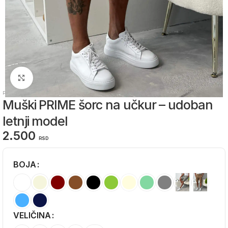
Zumiraj sliku
Početna
/
Muška odeća
/
Muški šorcevi
Muški PRIME šorc na učkur – udoban
letnji model
2.500
RSD
BOJA
Alternative:
VELIČINA