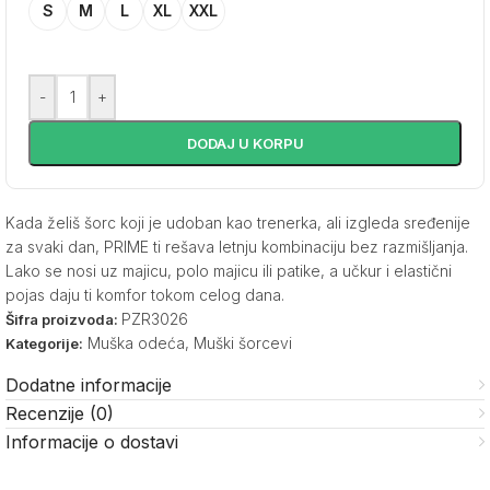
S
M
L
XL
XXL
-
+
DODAJ U KORPU
Kada želiš šorc koji je udoban kao trenerka, ali izgleda sređenije
za svaki dan, PRIME ti rešava letnju kombinaciju bez razmišljanja.
Lako se nosi uz majicu, polo majicu ili patike, a učkur i elastični
pojas daju ti komfor tokom celog dana.
PZR3026
Šifra proizvoda:
Muška odeća
,
Muški šorcevi
Kategorije:
Dodatne informacije
Recenzije (0)
Informacije o dostavi