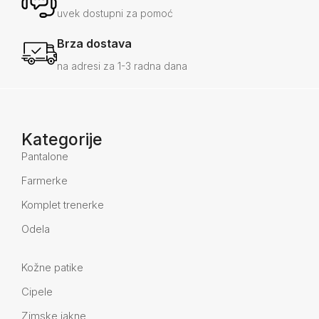
uvek dostupni za pomoć
Brza dostava
na adresi za 1-3 radna dana
Kategorije
Pantalone
Farmerke
Komplet trenerke
Odela
Kožne patike
Cipele
Zimske jakne