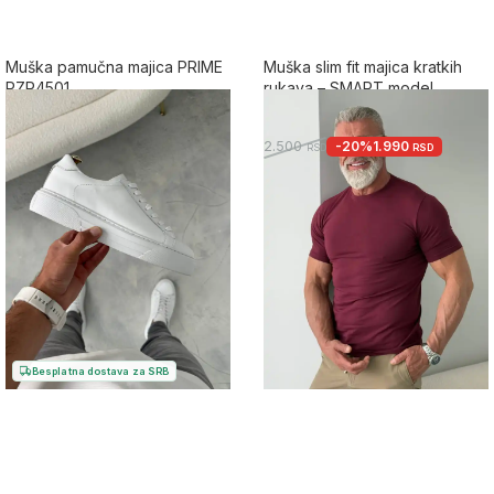
Muška pamučna majica PRIME
Muška slim fit majica kratkih
PZR4501
rukava – SMART model
5.0
5.0
2.500
-20%
1.990
2.500
RSD
RSD
RSD
+5
+17
Besplatna dostava za SRB