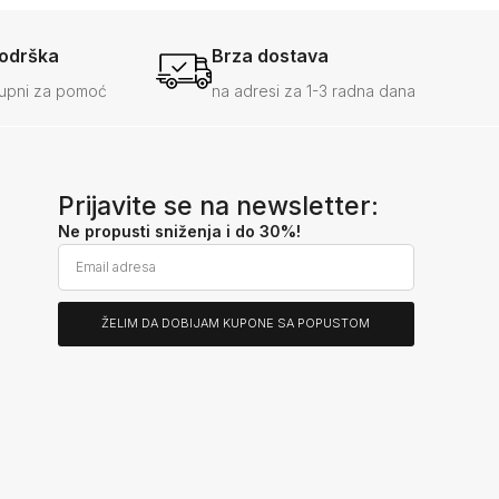
podrška
Brza dostava
upni za pomoć
na adresi za 1-3 radna dana
Prijavite se na newsletter:
Ne propusti sniženja i do 30%!
ŽELIM DA DOBIJAM KUPONE SA POPUSTOM
Alternative: