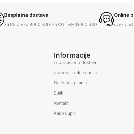
Besplatna dostava
Online 
za RS preko 8000 RSD, za CG i BiH 15000 RSD
uvek dost
Informacije
Informacije o dostavi
Zamena i reklamacije
Najčešća pitanja
Butik
Kontakt
Kako kupiti