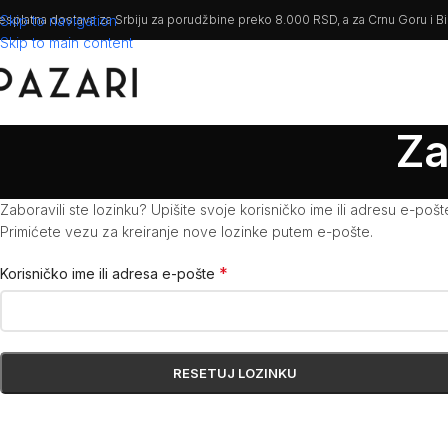
esplatna dostava za Srbiju za porudžbine preko 8.000 RSD, a za Crnu Goru i 
Skip to navigation
Skip to main content
Za
Zaboravili ste lozinku? Upišite svoje korisničko ime ili adresu e-pošt
Primićete vezu za kreiranje nove lozinke putem e-pošte.
*
Korisničko ime ili adresa e-pošte
RESETUJ LOZINKU
Alternative: