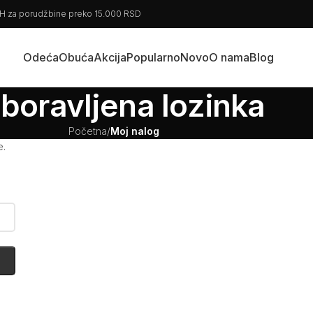
BiH za porudžbine preko 15.000 RSD
Odeća
Obuća
Akcija
Popularno
Novo
O nama
Blog
boravljena lozinka
Početna
/
Moj nalog
e.