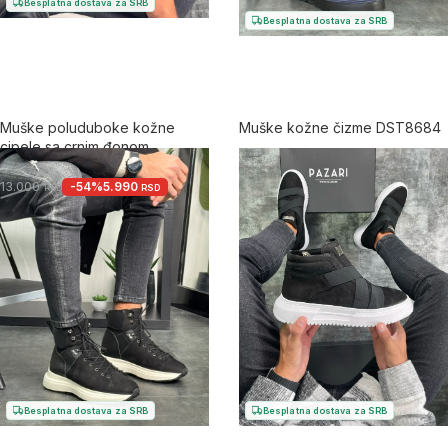
Besplatna dostava za SRB
Besplatna dostava za SRB
Muške poluduboke kožne
Muške kožne čizme DST8684
cipele sa crnim đonom
5.0
-54%
5.990
13.000
RSD
RSD
Besplatna dostava za SRB
Besplatna dostava za SRB