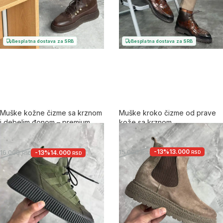
Besplatna dostava za SRB
Besplatna dostava za SRB
Muške kožne čizme sa krznom
Muške kroko čizme od prave
i debelim đonom – premium
kože sa krznom
model
5.0
5.0
-13%
13.000
15.000
-13%
14.000
16.000
RSD
RSD
RSD
RSD
+2