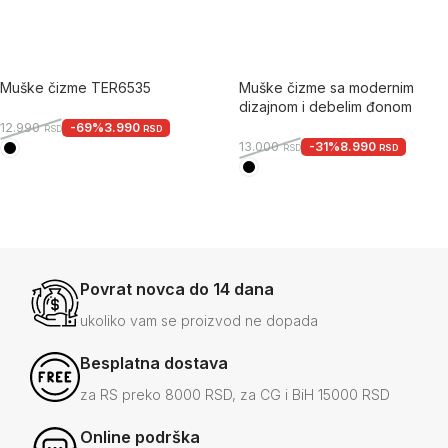
Muške čizme TER6535
Muške čizme sa modernim
dizajnom i debelim đonom
-69%
3.990
12.990
RSD
RSD
-31%
8.990
13.000
RSD
RSD
Povrat novca do 14 dana
ukoliko vam se proizvod ne dopada
Besplatna dostava
za RS preko 8000 RSD, za CG i BiH 15000 RSD
Online podrška