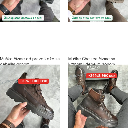
Besplatna dostava za SRB
Besplatna dostava za SRB
Muške čizme od prave kože sa
Muške Chelsea čizme sa
debelim đonom
krznom i debelim đonom
5.0
-36%
8.990
14.000
RSD
RSD
-13%
13.000
+2
15.000
RSD
RSD
+2