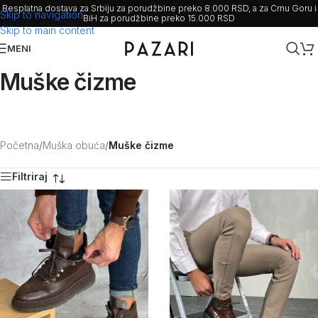
Besplatna dostava za Srbiju za porudžbine preko 8.000 RSD, a za Crnu Goru i
Skip to navigation
BiH za porudžbine preko 15.000 RSD
Skip to main content
MENI
Muške čizme
Početna
/
Muška obuća
/
Muške čizme
Filtriraj