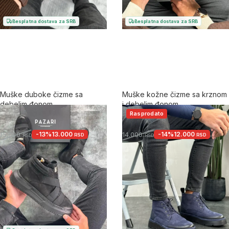
Besplatna dostava za SRB
Besplatna dostava za SRB
Muške duboke čizme sa
Muške kožne čizme sa krznom
debelim đonom
i debelim đonom
Rasprodato
5.0
5.0
-13%
13.000
-14%
12.000
15.000
14.000
RSD
RSD
RSD
RSD