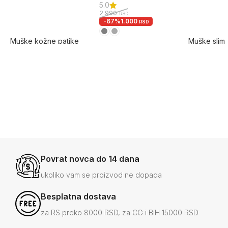
5.0
2.990
RSD
-67%
1.000
RSD
Muške kožne patike
Muške slim f
– premium model
džeparice D
pantalone
4.8
11.000
RSD
-46%
5.990
3.990
RSD
RSD
-12%
3.500
+8
Povrat novca do 14 dana
ukoliko vam se proizvod ne dopada
Besplatna dostava
za RS preko 8000 RSD, za CG i BiH 15000 RSD