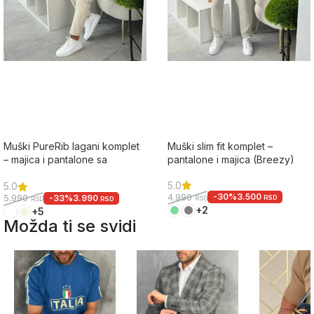
Muški PureRib lagani komplet
Muški slim fit komplet –
– majica i pantalone sa
pantalone i majica (Breezy)
učkurom
5.0
5.0
-30%
3.500
4.990
-33%
3.990
5.990
RSD
RSD
RSD
RSD
+2
+5
Možda ti se svidi