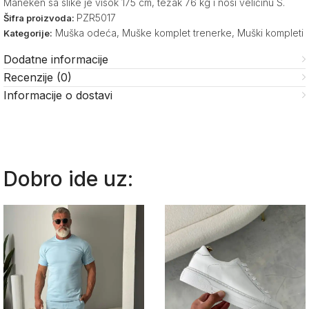
Maneken sa slike je visok 175 cm, težak 76 kg i nosi veličinu S.
PZR5017
Šifra proizvoda:
Muška odeća
,
Muške komplet trenerke
,
Muški kompleti
Kategorije:
Dodatne informacije
Recenzije (0)
Informacije o dostavi
Dobro ide uz: