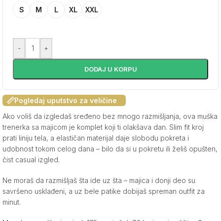
S
M
L
XL
XXL
-
+
DODAJ U KORPU
Pogledaj uputstvo za veličine
Ako voliš da izgledaš sređeno bez mnogo razmišljanja, ova muška
trenerka sa majicom je komplet koji ti olakšava dan. Slim fit kroj
prati liniju tela, a elastičan materijal daje slobodu pokreta i
udobnost tokom celog dana – bilo da si u pokretu ili želiš opušten,
čist casual izgled.
Ne moraš da razmišljaš šta ide uz šta – majica i donji deo su
savršeno usklađeni, a uz bele patike dobijaš spreman outfit za
minut.