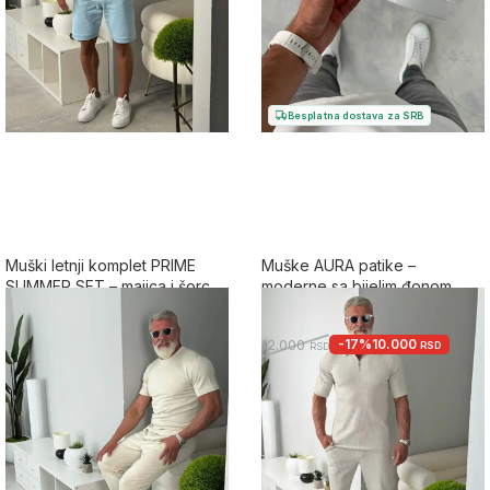
Besplatna dostava za SRB
Muški letnji komplet PRIME
Muške AURA patike –
SUMMER SET – majica i šorc
moderne sa bijelim đonom
5.0
5.0
4.990
-17%
10.000
12.000
RSD
RSD
RSD
+11
+11