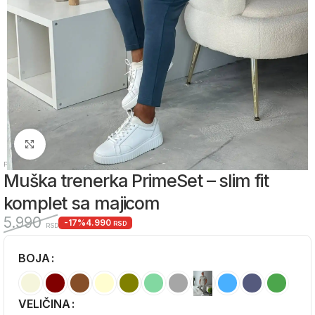
Zumiraj sliku
Početna
/
Muška odeća
/
Muške komplet trenerke
Muška trenerka PrimeSet – slim fit
komplet sa majicom
5.990
-17%
4.990
RSD
RSD
BOJA
Alternative:
VELIČINA