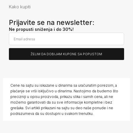
Kako kupiti
Prijavite se na newsletter:
Ne propusti sniženja i do 30%!
ŽELIM DA DOBIJAM KUPONE SA POPUSTOM
Alternative:
Cene na sajtu su iskazane u dinarima sa uračunatim porezom, a
plaćanje se vrši isključivo u dinarima. Nastojimo da budemo što
precizniji u opisu proizvoda, prikazu slika i samih cena, ali ne
možemo garantovati da su sve informacije kompletne i bez
grešaka. Svi artikli prikazani na sajtu su deo naše ponude i ne
podrazumeva da su dostupni u svakom trenutku.