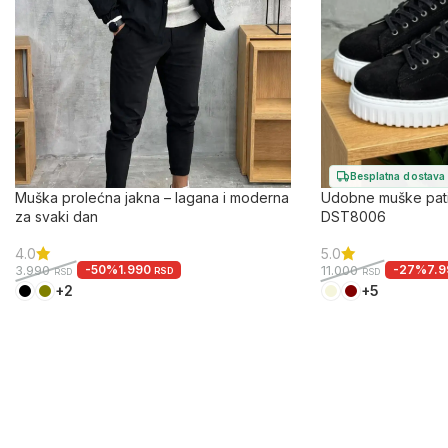
Besplatna dostava
Muška prolećna jakna – lagana i moderna
Udobne muške pati
za svaki dan
DST8006
4.0
5.0
-50%
1.990
-27%
7.
3.990
11.000
RSD
RSD
RSD
+2
+5