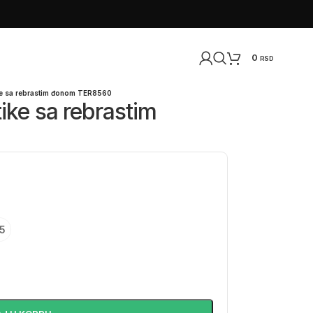
0
RSD
ke sa rebrastim đonom TER8560
ike sa rebrastim
5