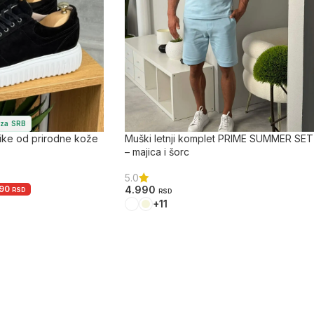
 za SRB
ke od prirodne kože
Muški letnji komplet PRIME SUMMER SET
– majica i šorc
5.0
990
4.990
RSD
RSD
+11