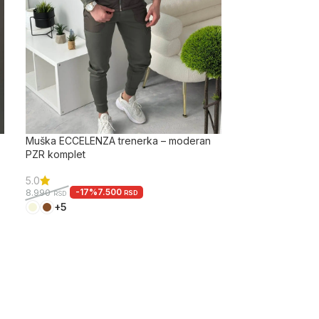
Muška ECCELENZA trenerka – moderan
PZR komplet
5.0
-17%
7.500
8.990
RSD
RSD
+5