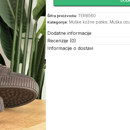
DODA
TER8560
Šifra proizvoda:
Muške kožne patike
,
Muška ob
Kategorije:
Dodatne informacije
Recenzije (0)
Informacije o dostavi