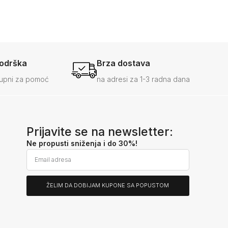
podrška
Brza dostava
upni za pomoć
na adresi za 1-3 radna dana
Prijavite se na newsletter:
Ne propusti sniženja i do 30%!
ŽELIM DA DOBIJAM KUPONE SA POPUSTOM
Alternative: