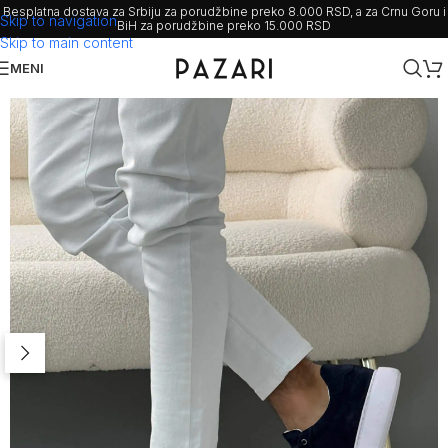
Besplatna dostava za Srbiju za porudžbine preko 8.000 RSD, a za Crnu Goru i
Skip to navigation
BiH za porudžbine preko 15.000 RSD
Skip to main content
MENI
Rasprodato