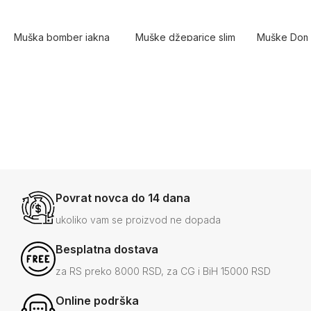
Muška bomber jakna
Muške džeparice slim
Muške Dom
slim fit sa
fit CLS 8065
kožne patik
rajsferšlusom – PZR
đonom
5.0
5.0
4.0
3.990
6.990
12.000
RSD
RSD
RSD
-37%
2.500
-21%
5.500
-8%
11.000
RSD
RSD
+4
Povrat novca do 14 dana
ukoliko vam se proizvod ne dopada
Besplatna dostava
za RS preko 8000 RSD, za CG i BiH 15000 RSD
Online podrška