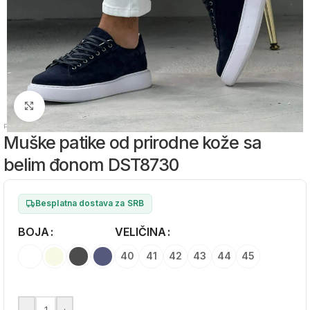
Zumiraj sliku
Početna
/
Muška obuća
/
Muške kožne patike
Muške patike od prirodne kože sa
belim đonom DST8730
Besplatna dostava za SRB
BOJA
Alternative:
VELIČINA
40
41
42
43
44
45