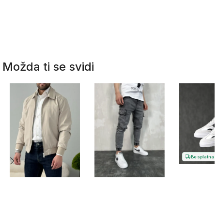
Možda ti se svidi
Besplatna 