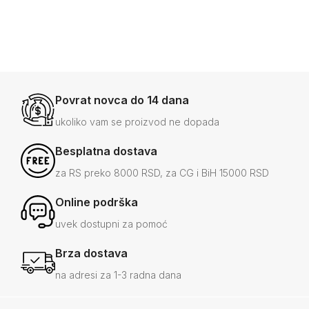
-20%
7.990
RSD
+7
+5
Povrat novca do 14 dana
ukoliko vam se proizvod ne dopada
Besplatna dostava
za RS preko 8000 RSD, za CG i BiH 15000 RSD
Online podrška
uvek dostupni za pomoć
Brza dostava
na adresi za 1-3 radna dana