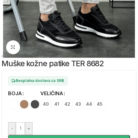
Zumiraj sliku
Početna
/
Muška obuća
/
Muške kožne patike
Muške kožne patike TER 8682
Besplatna dostava za SRB
BOJA
Alternative:
VELIČINA
40
41
42
43
44
45
-
+