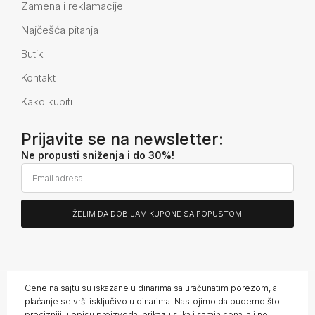
Zamena i reklamacije
Najčešća pitanja
Butik
Kontakt
Kako kupiti
Prijavite se na newsletter:
Ne propusti sniženja i do 30%!
ŽELIM DA DOBIJAM KUPONE SA POPUSTOM
Alternative:
Cene na sajtu su iskazane u dinarima sa uračunatim porezom, a
plaćanje se vrši isključivo u dinarima. Nastojimo da budemo što
precizniji u opisu proizvoda, prikazu slika i samih cena, ali ne