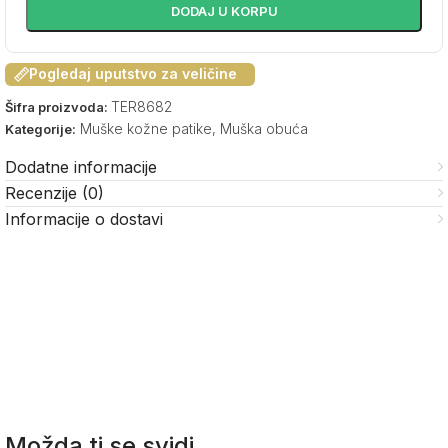
DODAJ U KORPU
Pogledaj uputstvo za veličine
TER8682
Šifra proizvoda:
Muške kožne patike
,
Muška obuća
Kategorije:
Dodatne informacije
Recenzije (0)
Informacije o dostavi
Možda ti se svidi