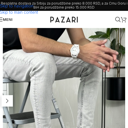
Besplatna dostava za Srbiju za porudžbine preko 8.000 RSD, a za Crnu Goru i
Skip to navigation
BiH za porudžbine preko 15.000 RSD
Skip to main content
MENI
Rasprodato