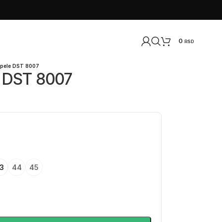
0
RSD
ipele DST 8007
e DST 8007
3
44
45