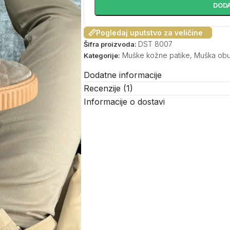
DODA
Pogledaj uputstvo za veličine
DST 8007
Šifra proizvoda:
Muške kožne patike
,
Muška ob
Kategorije:
Dodatne informacije
Recenzije (1)
Informacije o dostavi