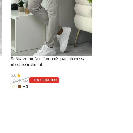
Šuškave muške DynamX pantalone sa
elastinom slim fit
5.0
-11%
3.990
4.500
RSD
RSD
+4