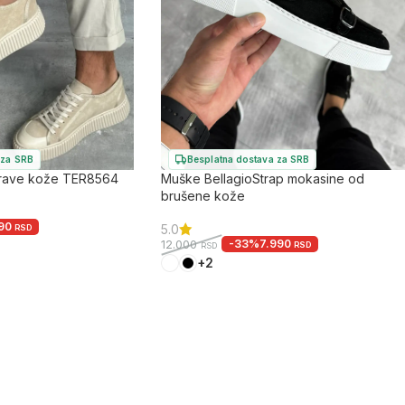
 za SRB
Besplatna dostava za SRB
prave kože TER8564
Muške BellagioStrap mokasine od
brušene kože
990
5.0
RSD
-33%
7.990
12.000
RSD
RSD
+2