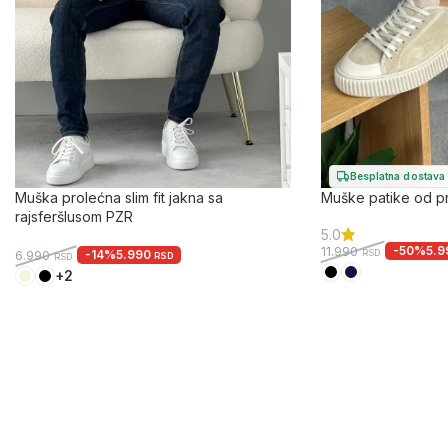
Besplatna dostava
Muška prolećna slim fit jakna sa
Muške patike od 
rajsferšlusom PZR
5.0
-50%
5.
11.990
RSD
-14%
5.990
6.990
RSD
RSD
+2