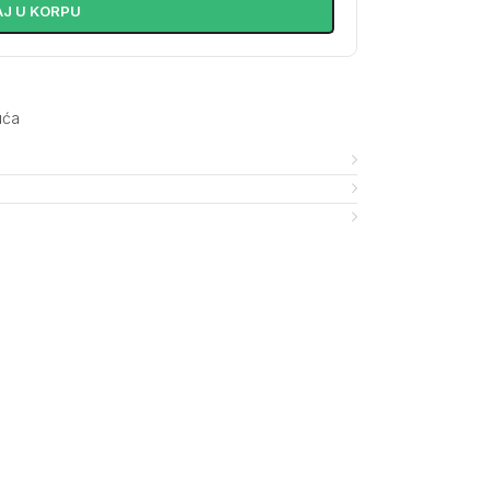
J U KORPU
uća