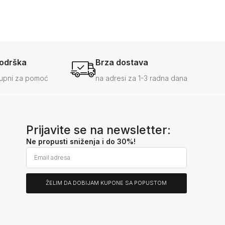
podrška
Brza dostava
upni za pomoć
na adresi za 1-3 radna dana
Prijavite se na newsletter:
Ne propusti sniženja i do 30%!
ŽELIM DA DOBIJAM KUPONE SA POPUSTOM
Alternative: