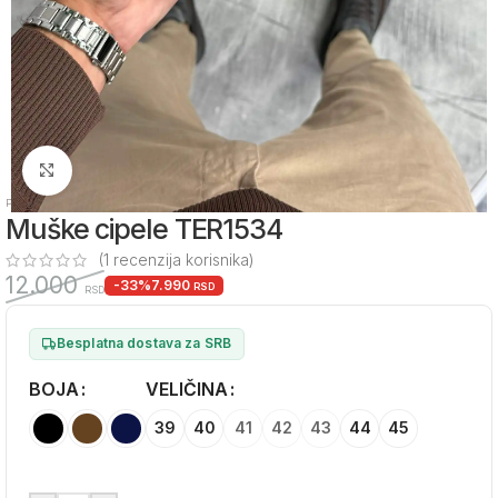
Zumiraj sliku
Početna
/
Muška obuća
/
Muške kožne patike
Muške cipele TER1534
(
1
recenzija korisnika)
12.000
-33%
7.990
RSD
RSD
Besplatna dostava za SRB
BOJA
Alternative:
VELIČINA
39
40
41
42
43
44
45