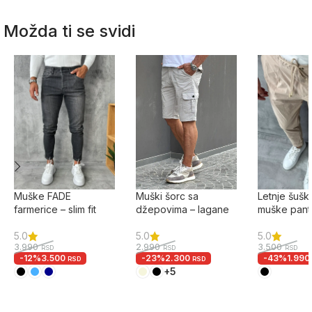
Možda ti se svidi
Muške FADE
Muški šorc sa
Letnje šuš
farmerice – slim fit
džepovima – lagane
muške pant
model
CARGO bermude
elastinom 
5.0
5.0
5.0
3.990
2.990
3.500
RSD
RSD
RSD
-12%
3.500
-23%
2.300
-43%
1.99
RSD
RSD
+5