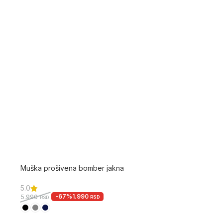
Muška prošivena bomber jakna
5.0
-67%
1.990
5.990
RSD
RSD