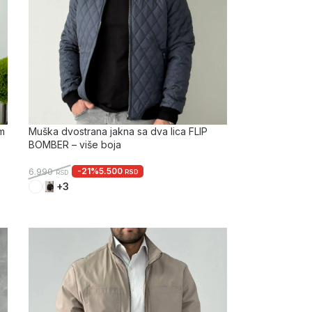
im
Muška dvostrana jakna sa dva lica FLIP
BOMBER – više boja
-21%
5.500
6.990
RSD
RSD
+3