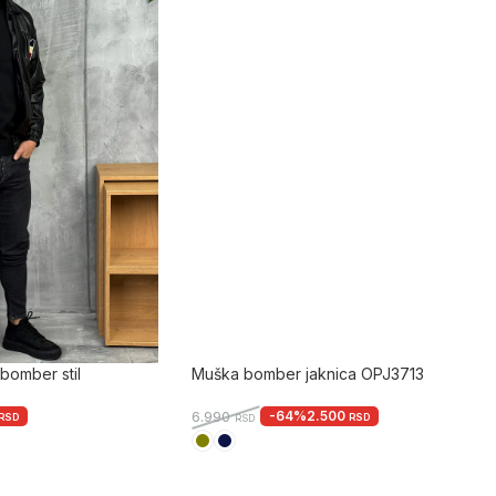
bomber stil
Muška bomber jaknica OPJ3713
-64%
2.500
6.990
RSD
RSD
RSD