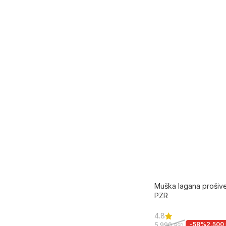
Muška lagana prošiven
PZR
4.8
-58%
2.500
5.990
RSD