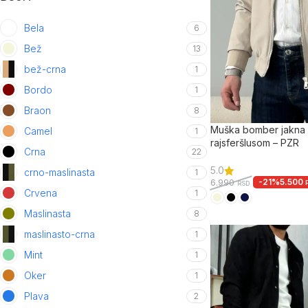
Bela
6
Bež
13
bež-crna
1
Bordo
1
Braon
8
Muška bomber jakna sl
Camel
1
rajsferšlusom – PZR
Crna
22
5.0
crno-maslinasta
1
-21%
5.500
6.990
RSD
Crvena
1
Maslinasta
8
maslinasto-crna
1
Mint
1
Oker
1
Plava
2