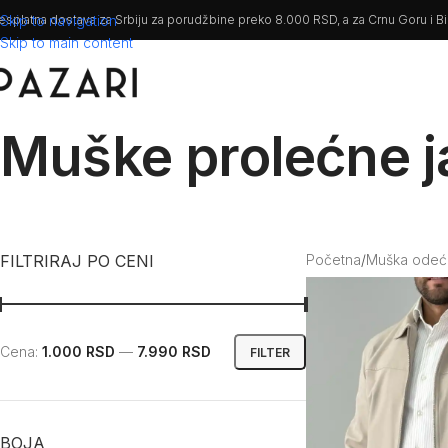
esplatna dostava za Srbiju za porudžbine preko 8.000 RSD, a za Crnu Goru i 
Skip to navigation
Skip to main content
Muške prolećne 
FILTRIRAJ PO CENI
Početna
/
Muška odeć
Cena:
1.000 RSD
—
7.990 RSD
FILTER
BOJA