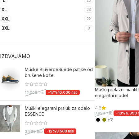
L
23
XL
23
XXL
22
3XL
8
IZDVAJAMO
Muške BluverdeSuede patike od
brušene kože
Muški prelazni mantil
-17%
10.000
12.000
RSD
RSD
elegantni model
4.6
Muški elegantni prsluk za odelo
-13%
6.990
7.990
ESSENCE
RSD
+2
-12%
3.500
3.990
RSD
RSD