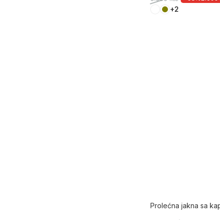
+2
Prolećna jakna sa k