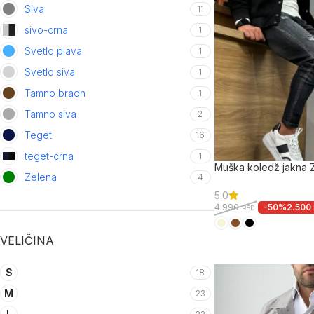
Siva
11
sivo-crna
1
Svetlo plava
1
Svetlo siva
1
Tamno braon
1
Tamno siva
2
Teget
16
teget-crna
1
Muška koledž jakna
Zelena
4
5.0
-50%
2.500
4.990
RSD
VELIČINA
S
18
M
23