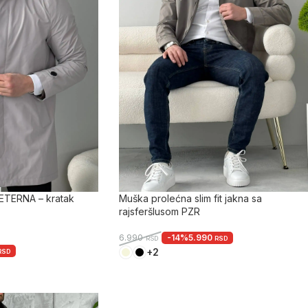
 ETERNA – kratak
Muška prolećna slim fit jakna sa
rajsferšlusom PZR
-14%
5.990
6.990
RSD
RSD
+2
RSD