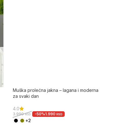
Muška prolećna jakna – lagana i moderna
za svaki dan
4.0
-50%
1.990
3.990
RSD
RSD
+2