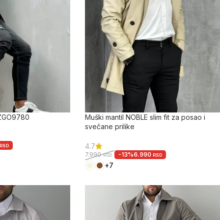
 ZGO9780
Muški mantil NOBLE slim fit za posao i
svečane prilike
4.7
RSD
-13%
6.990
7.990
RSD
RSD
+7