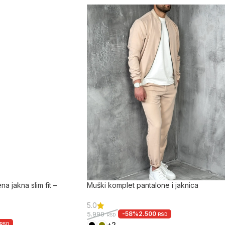
a jakna slim fit –
Muški komplet pantalone i jaknica
5.0
-58%
2.500
5.990
RSD
RSD
+2
RSD