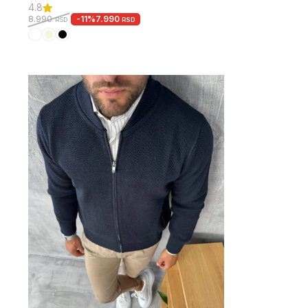
4.8
-11%
7.990
8.990
RSD
RSD