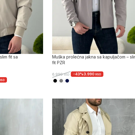
im fit sa
Muška prolećna jakna sa kapuljačom – sl
fit PZR
-43%
3.990
6.990
RSD
RSD
RSD