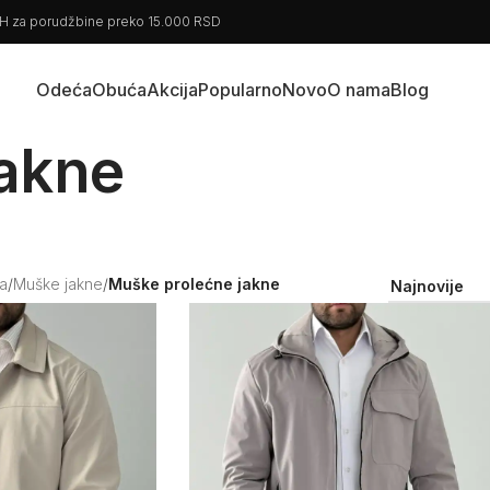
BiH za porudžbine preko 15.000 RSD
Odeća
Obuća
Akcija
Popularno
Novo
O nama
Blog
jakne
a
/
Muške jakne
/
Muške prolećne jakne