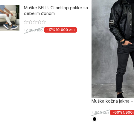
Muške BELLUCI antilop patike sa
debelim đonom
-17%
10.000
12.000
RSD
RSD
Muška kožna jakna – 
-60%
1.990
4.990
RSD