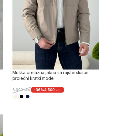
Muška prelazna jakna sa rajsferšlusom
prolećni kratki model
-36%
4.500
6.990
RSD
RSD