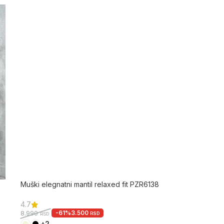
Muški elegnatni mantil relaxed fit PZR6138
4.7
-61%
3.500
8.990
RSD
RSD
+2