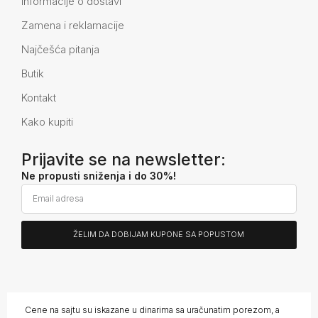
Informacije o dostavi
Zamena i reklamacije
Najčešća pitanja
Butik
Kontakt
Kako kupiti
Prijavite se na newsletter:
Ne propusti sniženja i do 30%!
ŽELIM DA DOBIJAM KUPONE SA POPUSTOM
Alternative:
Cene na sajtu su iskazane u dinarima sa uračunatim porezom, a