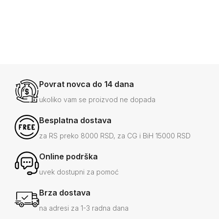
-12%
3.500
-43%
1.99
RSD
+4
Povrat novca do 14 dana
ukoliko vam se proizvod ne dopada
Besplatna dostava
za RS preko 8000 RSD, za CG i BiH 15000 RSD
Online podrška
uvek dostupni za pomoć
Brza dostava
na adresi za 1-3 radna dana