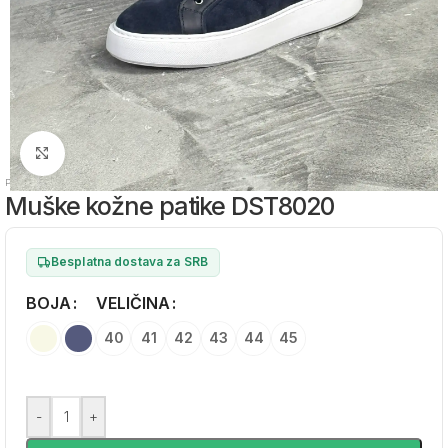
Zumiraj sliku
Početna
/
Muška obuća
/
Muške kožne patike
Muške kožne patike DST8020
Besplatna dostava za SRB
BOJA
Alternative:
VELIČINA
40
41
42
43
44
45
-
+