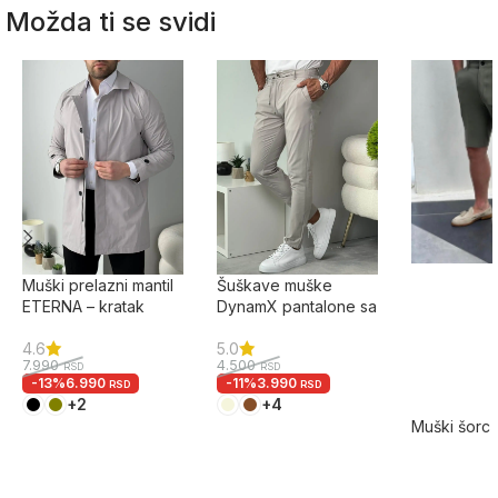
Možda ti se svidi
Muški prelazni mantil
Šuškave muške
ETERNA – kratak
DynamX pantalone sa
elegantni model
elastinom slim fit
4.6
5.0
7.990
4.500
RSD
RSD
-13%
6.990
-11%
3.990
RSD
RSD
+2
+4
Muški šorc
– eleganta
leto
3.500
RSD