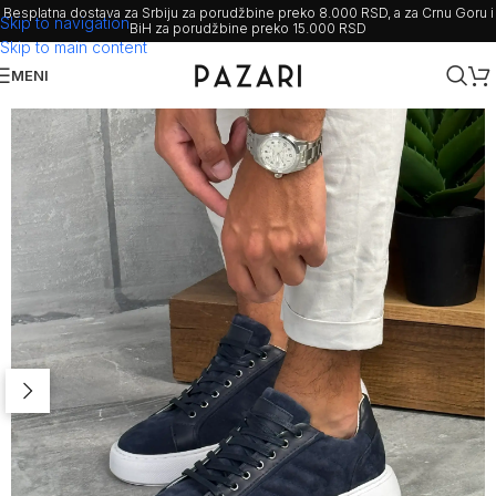
Besplatna dostava za Srbiju za porudžbine preko 8.000 RSD, a za Crnu Goru i
Skip to navigation
BiH za porudžbine preko 15.000 RSD
Skip to main content
MENI
Rasprodato