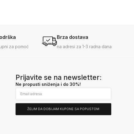
podrška
Brza dostava
upni za pomoć
na adresi za 1-3 radna dana
Prijavite se na newsletter:
Ne propusti sniženja i do 30%!
ŽELIM DA DOBIJAM KUPONE SA POPUSTOM
Alternative: