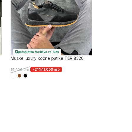
Besplatna dostava za SRB
Muške luxury kožne patike TER 8526
-21%
11.000
14.000
RSD
RSD