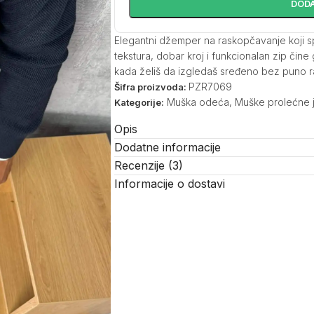
DODA
Elegantni džemper na raskopčavanje koji s
tekstura, dobar kroj i funkcionalan zip čin
kada želiš da izgledaš sređeno bez puno ra
PZR7069
Šifra proizvoda:
Muška odeća
,
Muške prolećne 
Kategorije:
Opis
Dodatne informacije
Recenzije (3)
Informacije o dostavi