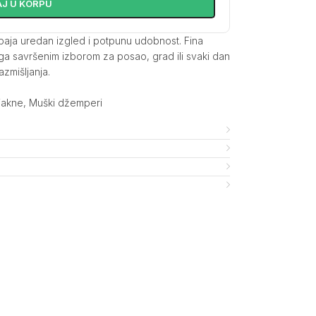
J U KORPU
paja uredan izgled i potpunu udobnost. Fina
e ga savršenim izborom za posao, grad ili svaki dan
zmišljanja.
jakne
,
Muški džemperi