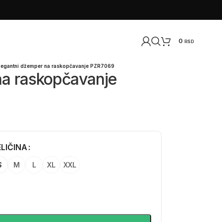
0
RSD
legantni džemper na raskopčavanje PZR7069
na raskopčavanje
LIČINA
S
M
L
XL
XXL