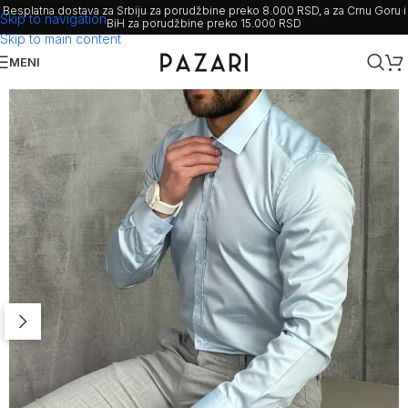
Besplatna dostava za Srbiju za porudžbine preko 8.000 RSD, a za Crnu Goru i
Skip to navigation
BiH za porudžbine preko 15.000 RSD
Skip to main content
MENI