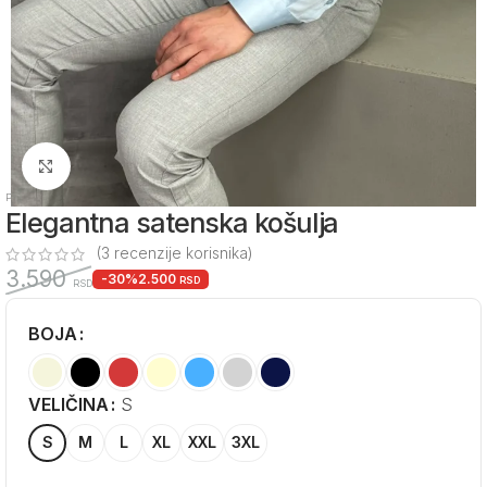
Zumiraj sliku
Početna
/
Muška odeća
/
Muške košulje
Elegantna satenska košulja
(
3
recenzije korisnika)
3.590
-30%
2.500
RSD
RSD
BOJA
Alternative:
VELIČINA
S
S
M
L
XL
XXL
3XL