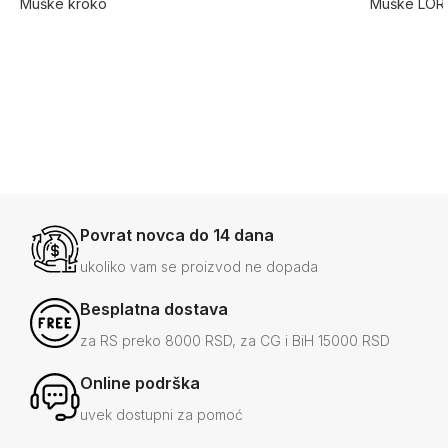
Muške kroko
Muške LO
elegantne cipele od
loafers mo
prirodne kože TER
prevrnute 
5.0
9432
14.000
RSD
13.000
-29%
10.0
RSD
-39%
7.990
RSD
+3
Povrat novca do 14 dana
ukoliko vam se proizvod ne dopada
Besplatna dostava
za RS preko 8000 RSD, za CG i BiH 15000 RSD
Online podrška
uvek dostupni za pomoć