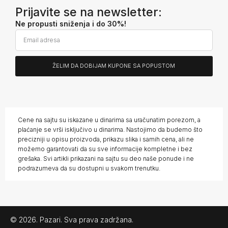
Prijavite se na newsletter:
Ne propusti sniženja i do 30%!
ŽELIM DA DOBIJAM KUPONE SA POPUSTOM
Alternative:
Cene na sajtu su iskazane u dinarima sa uračunatim porezom, a
plaćanje se vrši isključivo u dinarima. Nastojimo da budemo što
precizniji u opisu proizvoda, prikazu slika i samih cena, ali ne
možemo garantovati da su sve informacije kompletne i bez
grešaka. Svi artikli prikazani na sajtu su deo naše ponude i ne
podrazumeva da su dostupni u svakom trenutku.
© 2026.
Pazari
. Sva prava zadržana.