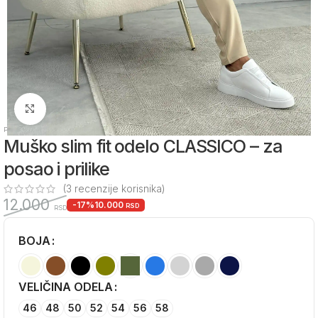
Zumiraj sliku
Početna
/
Muška odeća
/
Muška odela
Muško slim fit odelo CLASSICO – za
posao i prilike
(
3
recenzije korisnika)
12.000
-17%
10.000
RSD
RSD
BOJA
Alternative:
VELIČINA ODELA
46
48
50
52
54
56
58