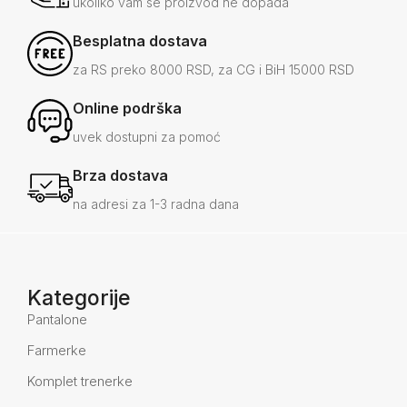
ukoliko vam se proizvod ne dopada
Besplatna dostava
za RS preko 8000 RSD, za CG i BiH 15000 RSD
Online podrška
uvek dostupni za pomoć
Brza dostava
na adresi za 1-3 radna dana
Kategorije
Pantalone
Farmerke
Komplet trenerke