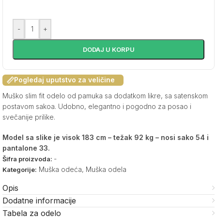
-
+
DODAJ U KORPU
Pogledaj uputstvo za veličine
Muško slim fit odelo od pamuka sa dodatkom likre, sa satenskom
postavom sakoa. Udobno, elegantno i pogodno za posao i
svečanije prilike.
Model sa slike je visok 183 cm – težak 92 kg – nosi sako 54 i
pantalone 33.
-
Šifra proizvoda:
Muška odeća
,
Muška odela
Kategorije:
Opis
Dodatne informacije
Tabela za odelo