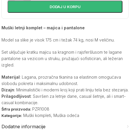
DODAJ U KORPU
Muški letnji komplet – majica i pantalone
Model sa slike je visok 175 cm i težak 74 kg, nosi M veličinu.
Set uključuje kratku majicu sa kragnom i rajsferšlusom te lagane
pantalone sa vezicom u struku, pružajući sofisticiran, ali ležeran
izgled.
Materijal
: Lagana, prozračna tkanina sa elastinom omogućava
slobodu pokreta i maksimalnu udobnost.
Dizajn
: Minimalistički i moderni kroj koji prati liniju tela bez stezanja.
Prilagodljivost
: Savršen za letnje dane, casual šetnje, ali i smart-
casual kombinacije.
PZR1008
Šifra proizvoda:
Muški kompleti
,
Muška odeća
Kategorije:
Dodatne informacije