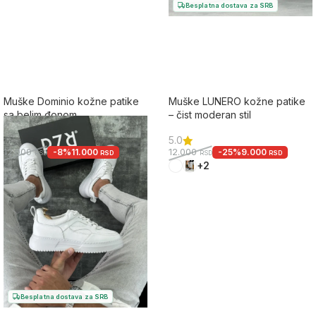
Besplatna dostava za SRB
Muške Dominio kožne patike
Muške LUNERO kožne patike
sa belim đonom
– čist moderan stil
4.0
5.0
-8%
11.000
-25%
9.000
12.000
12.000
RSD
RSD
RSD
RSD
+4
+2
Besplatna dostava za SRB