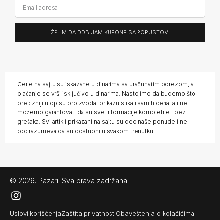
ŽELIM DA DOBIJAM KUPONE SA POPUSTOM
Alternative:
Cene na sajtu su iskazane u dinarima sa uračunatim porezom, a
plaćanje se vrši isključivo u dinarima. Nastojimo da budemo što
precizniji u opisu proizvoda, prikazu slika i samih cena, ali ne
možemo garantovati da su sve informacije kompletne i bez
grešaka. Svi artikli prikazani na sajtu su deo naše ponude i ne
podrazumeva da su dostupni u svakom trenutku.
© 2026.
Pazari
. Sva prava zadržana.
Uslovi korišćenja
Zaštita privatnosti
Obaveštenja o kolačićima