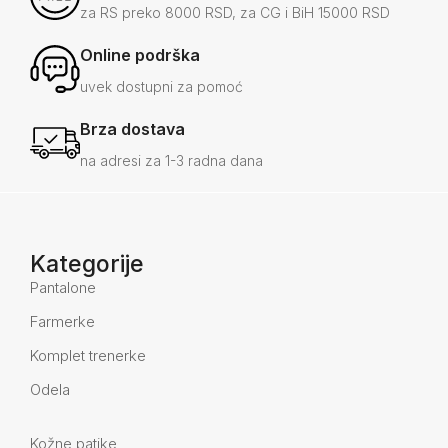
za RS preko 8000 RSD, za CG i BiH 15000 RSD
Online podrška
uvek dostupni za pomoć
Brza dostava
na adresi za 1-3 radna dana
Kategorije
Pantalone
Farmerke
Komplet trenerke
Odela
Kožne patike