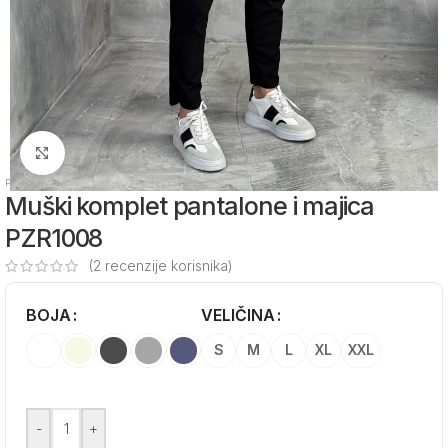
Zumiraj sliku
Početna
/
Muška odeća
/
Muški kompleti
Muški komplet pantalone i majica
PZR1008
(
2
recenzije korisnika)
BOJA
Alternative:
VELIČINA
S
M
L
XL
XXL
-
+