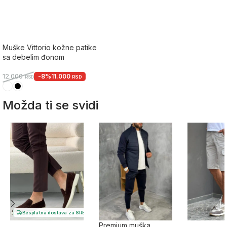
Muške Vittorio kožne patike
sa debelim đonom
-8%
11.000
12.000
RSD
RSD
Možda ti se svidi
Besplatna dostava za SRB
Premium muška