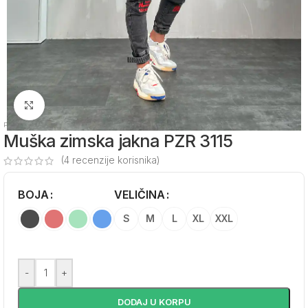
Zumiraj sliku
Početna
/
Muška odeća
/
Muške jakne
/
Muške zimske jakne
Muška zimska jakna PZR 3115
(
4
recenzije korisnika)
BOJA
Alternative:
VELIČINA
S
M
L
XL
XXL
-
+
DODAJ U KORPU