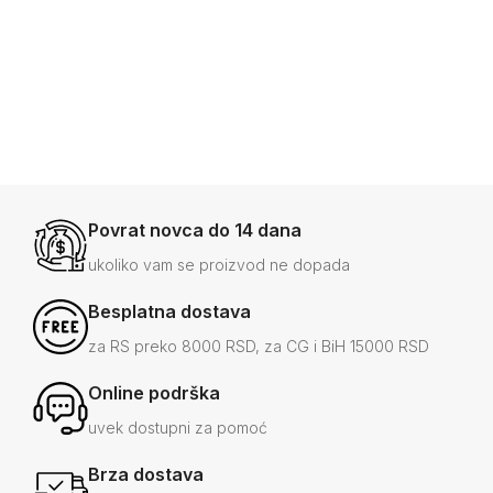
prave kož
9.000
16.000
RSD
RSD
-33%
5.990
-25%
12.0
RSD
Povrat novca do 14 dana
ukoliko vam se proizvod ne dopada
Besplatna dostava
za RS preko 8000 RSD, za CG i BiH 15000 RSD
Online podrška
uvek dostupni za pomoć
Brza dostava