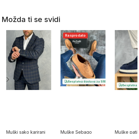
Možda ti se svidi
Rasprodato
Besplatna dostava za SRB
Besplatna 
Muški sako karirani
Muške Sebago
Muške pati
S070
cipele TER 8625
visokim đo