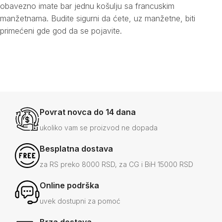
obavezno imate bar jednu košulju sa francuskim
manžetnama. Budite sigurni da ćete, uz manžetne, biti
primećeni gde god da se pojavite.
Povrat novca do 14 dana
ukoliko vam se proizvod ne dopada
Besplatna dostava
za RS preko 8000 RSD, za CG i BiH 15000 RSD
Online podrška
uvek dostupni za pomoć