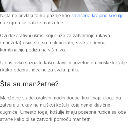
Ništa ne privlači toliko pažnje kao
savršeno krojene košulje
na kojima se nalaze manžetne.
Ovi dekorativni ukrasi koji služe za zatvaranje rukava
(manžeta) osim što su funkcionalni, svaku odevnu
kombinaciju podižu na viši nivo.
U nastavku saznajte kako staviti manžetne na muške košulje
i kako odabrati idealne za svaku priliku.
Šta su manžetne?
Manžetne su dekorativni modni dodaci koji imaju ulogu da
zatvaraju rukav na muškoj košulji koja nema klasične
dugmiće. Umesto toga, košulje imaju posebne rupice sa obe
strane kako bi se zatvorili pomoću manžetni.