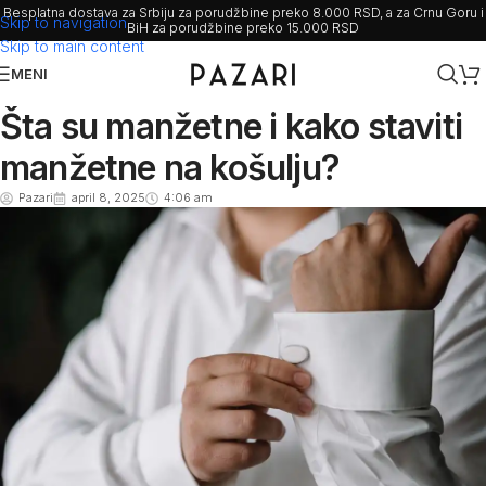
Besplatna dostava za Srbiju za porudžbine preko 8.000 RSD, a za Crnu Goru i
Skip to navigation
BiH za porudžbine preko 15.000 RSD
Skip to main content
MENI
Šta su manžetne i kako staviti
manžetne na košulju?
Pazari
april 8, 2025
4:06 am