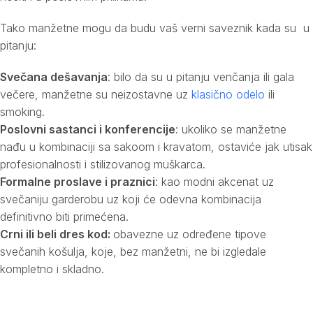
Tako manžetne mogu da budu vaš verni saveznik kada su u
pitanju:
Svečana dešavanja
: bilo da su u pitanju venčanja ili gala
večere, manžetne su neizostavne uz
klasično odelo
ili
smoking.
Poslovni sastanci i konferencije
: ukoliko se manžetne
nađu u kombinaciji sa sakoom i kravatom, ostaviće jak utisak
profesionalnosti i stilizovanog muškarca.
Formalne proslave i praznici
: kao modni akcenat uz
svečaniju garderobu uz koji će odevna kombinacija
definitivno biti primećena.
Crni ili beli dres kod:
obavezne uz određene tipove
svečanih košulja, koje, bez manžetni, ne bi izgledale
kompletno i skladno.