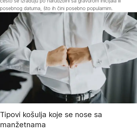
često se izrađuju po narudžbini sa gravurom inicijala ili
posebnog datuma, što ih čini posebno popularnim.
Tipovi košulja koje se nose sa
manžetnama