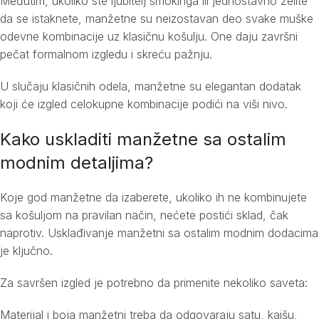
Međutim, ukoliko ste ljubitelj smokinga ili jednostavno želite
da se istaknete, manžetne su neizostavan deo svake muške
odevne kombinacije uz klasičnu košulju. One daju završni
pečat formalnom izgledu i skreću pažnju.
U slučaju klasičnih odela, manžetne su elegantan dodatak
koji će izgled celokupne kombinacije podići na viši nivo.
Kako uskladiti manžetne sa ostalim
modnim detaljima?
Koje god manžetne da izaberete, ukoliko ih ne kombinujete
sa košuljom na pravilan način, nećete postići sklad, čak
naprotiv. Usklađivanje manžetni sa ostalim modnim dodacima
je ključno.
Za savršen izgled je potrebno da primenite nekoliko saveta:
Materijal i boja manžetni treba da odgovaraju satu, kaišu,