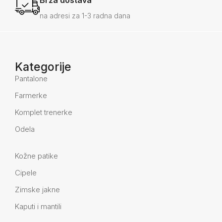
Brza dostava
na adresi za 1-3 radna dana
Kategorije
Pantalone
Farmerke
Komplet trenerke
Odela
Kožne patike
Cipele
Zimske jakne
Kaputi i mantili