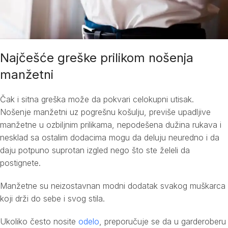
Najčešće greške prilikom nošenja
manžetni
Čak i sitna greška može da pokvari celokupni utisak.
Nošenje manžetni uz pogrešnu košulju, previše upadljive
manžetne u ozbiljnim prilikama, nepodešena dužina rukava i
nesklad sa ostalim dodacima mogu da deluju neuredno i da
daju potpuno suprotan izgled nego što ste želeli da
postignete.
Manžetne su neizostavnan modni dodatak svakog muškarca
koji drži do sebe i svog stila.
Ukoliko često nosite
odelo
, preporučuje se da u garderoberu