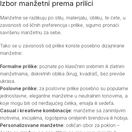
Izbor manžetni prema prilici
Manžetne se razlikuju po stilu, materijalu, obliku, te ćete, u
zavisnosti od ličnih preferencija i prilike, sigurno pronaći
savršenu manžetnu za sebe.
Tako se u zavisnosti od prilike koriste posebno dizajnirane
manžetne:
Formalne prilike
: poznate po klasičnim srebrnim ili zlatnim
manžetnama, diskretnih oblika (krug, kvadrat), bez previše
ukrasa.
Poslovne prilike
: za poslovne prilike posebno su popularne
jednostavne, elegantne manžetne u neutralnim tonovima, a
koje mogu biti od nerđajućeg čelika, emajla ili sedefa.
Casual i kreativne kombinacije
: manžetne sa zanimljivim
motivima, inicijalima, logotipima omiljenih brendova ili hobija.
Personalizovane manžetne
: odličan izbor za poklon –