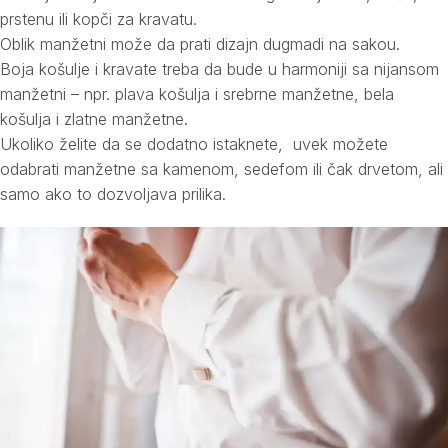
prstenu ili kopči za kravatu.
Oblik manžetni može da prati dizajn dugmadi na sakou.
Boja košulje i kravate treba da bude u harmoniji sa nijansom
manžetni – npr. plava košulja i srebrne manžetne, bela
košulja i zlatne manžetne.
Ukoliko želite da se dodatno istaknete, uvek možete
odabrati manžetne sa kamenom, sedefom ili čak drvetom, ali
samo ako to dozvoljava prilika.