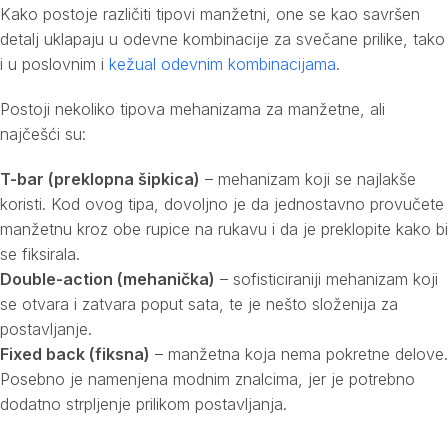
Kako postoje različiti tipovi manžetni, one se kao savršen
detalj uklapaju u odevne kombinacije za svečane prilike, tako
i u poslovnim i
kežual odevnim kombinacijama
.
Postoji nekoliko tipova mehanizama za manžetne, ali
najčešći su:
T-bar (preklopna šipkica)
– mehanizam koji se najlakše
koristi. Kod ovog tipa, dovoljno je da jednostavno provučete
manžetnu kroz obe rupice na rukavu i da je preklopite kako bi
se fiksirala.
Double-action (mehanička)
– sofisticiraniji mehanizam koji
se otvara i zatvara poput sata, te je nešto složenija za
postavljanje.
Fixed back (fiksna)
– manžetna koja nema pokretne delove.
Posebno je namenjena modnim znalcima, jer je potrebno
dodatno strpljenje prilikom postavljanja.