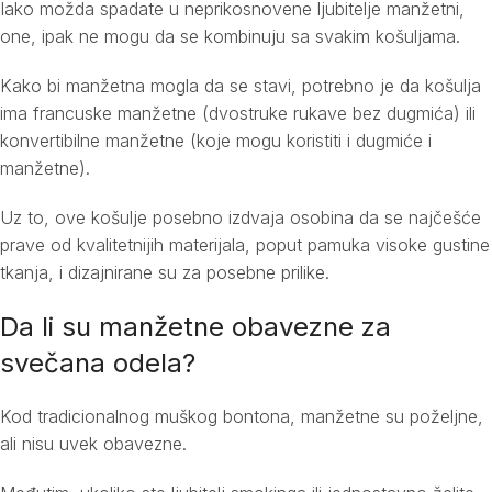
Iako možda spadate u neprikosnovene ljubitelje manžetni,
one, ipak ne mogu da se kombinuju sa svakim košuljama.
Kako bi manžetna mogla da se stavi, potrebno je da košulja
ima francuske manžetne (dvostruke rukave bez dugmića) ili
konvertibilne manžetne (koje mogu koristiti i dugmiće i
manžetne).
Uz to, ove košulje posebno izdvaja osobina da se najčešće
prave od kvalitetnijih materijala, poput pamuka visoke gustine
tkanja, i dizajnirane su za posebne prilike.
Da li su manžetne obavezne za
svečana odela?
Kod tradicionalnog muškog bontona, manžetne su poželjne,
ali nisu uvek obavezne.