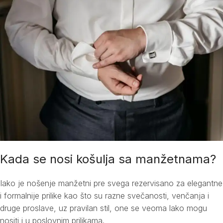
Kada se nosi košulja sa manžetnama?
Iako je nošenje manžetni pre svega rezervisano za elegantne
i formalnije prilike kao što su razne svečanosti, venčanja i
druge proslave, uz pravilan stil, one se veoma lako mogu
nositi i u poslovnim prilikama.