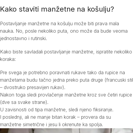
Kako staviti manžetne na košulju?
Postavljanje manžetne na košulju može biti prava mala
nauka. No, posle nekoliko puta, ono može da bude veoma
jednostavno i rutinski.
Kako biste savladali postavljanje manžetne, ispratite nekoliko
koraka:
Pre svega je potrebno poravnati rukave tako da rupice na
manžetama budu tačno jedna preko puta druge (francuski stil
– dvostruko presavijen rukav).
Nakon toga sledi provlačenje manžetne kroz sve četiri rupice
(dve sa svake strane).
U zavisnosti od tipa manžetne, sledi njeno fiksiranje.
I poslednji, ali ne manje bitan korak – provera da su
manžetne simetrične i jesu li okrenute ka spolja.