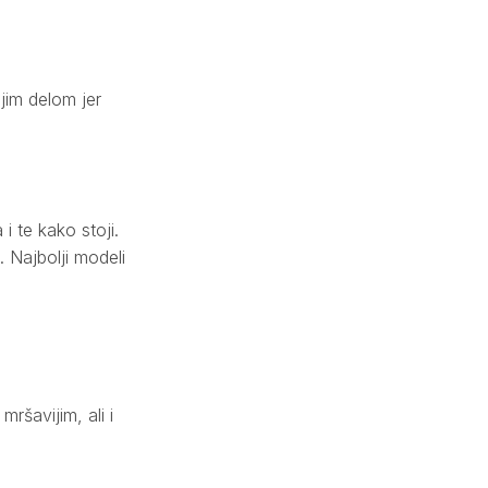
njim delom jer
i te kako stoji.
. Najbolji modeli
ršavijim, ali i