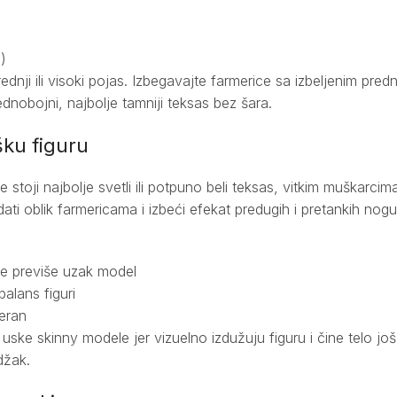
)
rednji ili visoki pojas. Izbegavajte farmerice sa izbeljenim pred
ednobojni, najbolje tamniji teksas bez šara.
ku figuru
stoji najbolje svetli ili potpuno beli teksas, vitkim muškarcima 
ti oblik farmericama i izbeći efekat predugih i pretankih nogu
 ne previše uzak model
balans figuri
eran
uske skinny modele jer vizuelno izdužuju figuru i čine telo još m
džak.