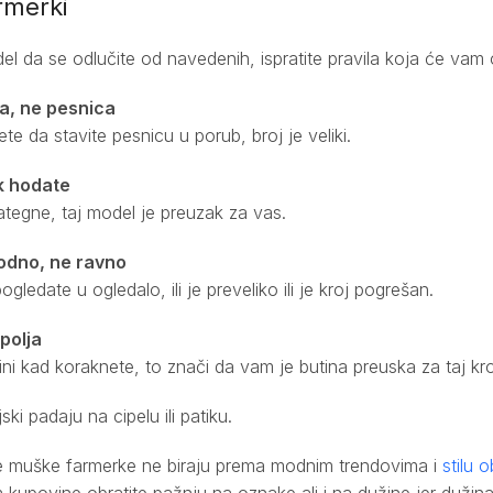
rmerki
del da se odlučite od navedenih, ispratite pravila koja će vam o
ta, ne pesnica
 da stavite pesnicu u porub, broj je veliki.
k hodate
zategne, taj model je preuzak za vas.
rodno, ne ravno
ledate u ogledalo, ili je preveliko ili je kroj pogrešan.
polja
ni kad koraknete, to znači da vam je butina preuska za taj kro
ski padaju na cipelu ili patiku.
 muške farmerke ne biraju prema modnim trendovima i
stilu 