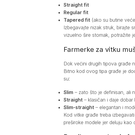
Straight fit
Regular fit
Tapered fit
(ako su butine veće
Izbegavajte nizak struk, birajte s
vizuelno šire stomak, potražite j
Farmerke za vitku muš
Dok većini drugih tipova građe ne 
Bitno kod ovog tipa građe je doda
su:
Slim
– zato što je definisan, ali
Straight
– klasičan i daje dobar 
Slim-straight
– elegantan i mod
Kod vitke građe treba izbegavati 
preširoke modele jer deluju kao 