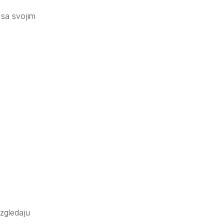
 sa svojim
izgledaju