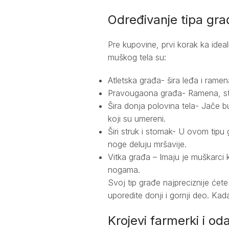
Određivanje tipa gra
Pre kupovine, prvi korak ka idea
muškog tela su:
Atletska građa- šira leđa i ramena
Pravougaona građa- Ramena, struk
Šira donja polovina tela- Jače buti
koji su umereni.
Širi struk i stomak- U ovom tipu 
noge deluju mršavije.
Vitka građa – Imaju je muškarci k
nogama.
Svoj tip građe najpreciznije ćete
uporedite donji i gornji deo. Kada
Krojevi farmerki i od