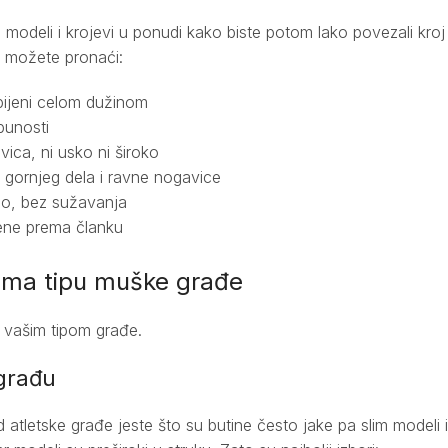
modeli i krojevi u ponudi kako biste potom lako povezali kroj
e možete pronaći:
pijeni celom dužinom
punosti
ica, ni usko ni široko
 gornjeg dela i ravne nogavice
no, bez sužavanja
ene prema članku
u
ema tipu muške građe
vašim tipom građe.
građu
 atletske građe jeste što su butine često jake pa slim modeli 