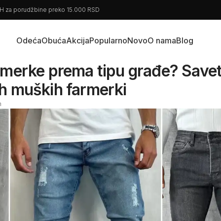
BiH za porudžbine preko 15.000 RSD
Odeća
Obuća
Akcija
Popularno
Novo
O nama
Blog
rmerke prema tipu građe? Savet
ih muških farmerki
m