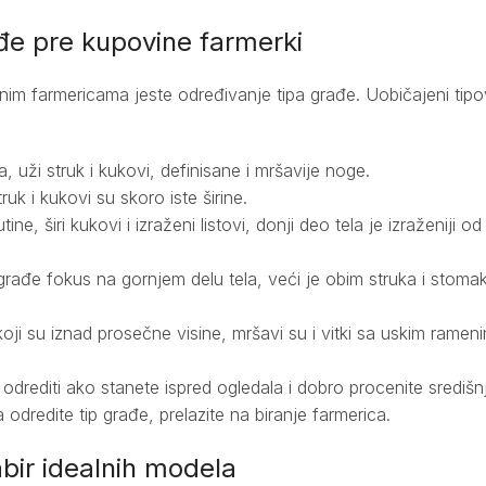
đe pre kupovine farmerki
lnim farmericama jeste određivanje tipa građe. Uobičajeni tipo
, uži struk i kukovi, definisane i mršavije noge.
 i kukovi su skoro iste širine.
ne, širi kukovi i izraženi listovi, donji deo tela je izraženiji o
građe fokus na gornjem delu tela, veći je obim struka i stomak 
oji su iznad prosečne visine, mršavi su i vitki sa uskim ramen
 odrediti ako stanete ispred ogledala i dobro procenite središnj
 odredite tip građe, prelazite na biranje farmerica.
abir idealnih modela