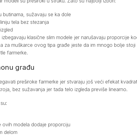
 modeli su preširoki u struku. Zato su najbolji izbori:
 u butinama, sužavaju se ka dole
iniju tela bez stezanja
 izgled
 izbegavaju klasične slim modele jer narušavaju proporcije ko
za muškarce ovog tipa građe jeste da im mnogo bolje stoji t
etle farmerke.
aonu građu
avati preširoke farmerke jer stvaraju još veći efekat kvadra
oja, bez sužavanja jer tada telo izgleda previše linearno.
 su:
 ovih modela dodaje proporciju
im delom