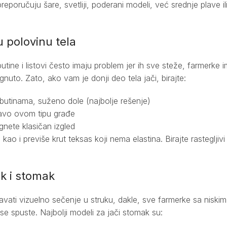
eporučuju šare, svetliji, poderani modeli, već srednje plave i
 polovinu tela
utine i listovi često imaju problem jer ih sve steže, farmerke i
nuto. Zato, ako vam je donji deo tela jači, birajte:
utinama, suženo dole (najbolje rešenje)
avo ovom tipu građe
gnete klasičan izgled
kao i previše krut teksas koji nema elastina. Birajte rastegljivi
uk i stomak
vati vizuelno sečenje u struku, dakle, sve farmerke sa niski
 se spuste. Najbolji modeli za jači stomak su: