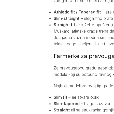
zategnuto u tom predelu a regular
Athletic fit / Tapered fit
– šire
Slim-straight
– elegantno prate l
Straight fit
ako želite opušteniji
Muškarci atletske građe treba da
Još jedna važna modna smernica 
teksas nego izbeljene linije ili sv
Farmerke za pravoug
Za pravougaonu građu treba izbeg
modele koji su potpuno ravnog kr
Najbolji modeli za ovaj tip građe
Slim fit
– jer stvara oblik
Slim-tapered
– blago sužavanje
Straight
ali sa strukiranim gornj