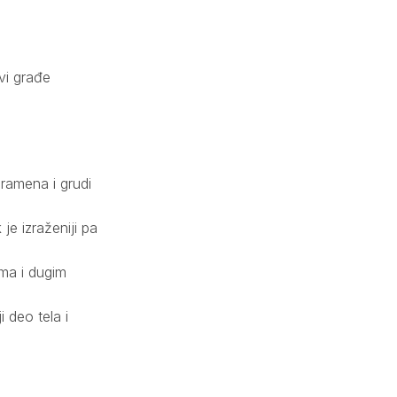
vi građe
d ramena i grudi
je izraženiji pa
ima i dugim
i deo tela i