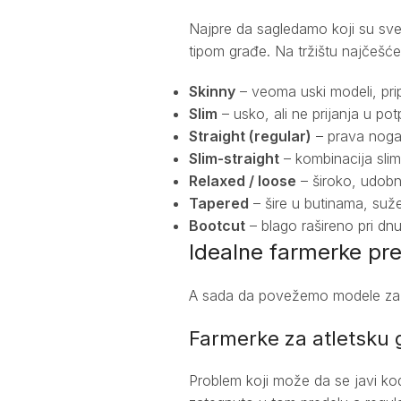
Najpre da sagledamo koji su sve 
tipom građe. Na tržištu najčešć
Skinny
– veoma uski modeli, pri
Slim
– usko, ali ne prijanja u pot
Straight (regular)
– prava nogav
Slim-straight
– kombinacija slim
Relaxed / loose
– široko, udob
Tapered
– šire u butinama, suž
Bootcut
– blago rašireno pri dn
Idealne farmerke pr
A sada da povežemo modele za 
Farmerke za atletsku 
Problem koji može da se javi kod