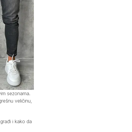
svim sezonama.
grešnu veličinu,
građi i kako da