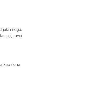
d jakih nogu.
amniji, ravni
ta kao i one