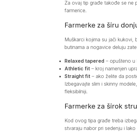
Za ovaj tip građe takođe se ne pr
farmerice.
Farmerke za širu donju
Muškarci kojima su jači kukovi, b
butinama a nogavice deluju zateg
Relaxed tapered
– opušteno u b
Athletic fit
– kroj namenjen upr
Straight fit
– ako želite da posti
Izbegavajte slim i skinny modele, 
fleksibilniji.
Farmerke za širok str
Kod ovog tipa građe treba izbega
stvaraju nabor pri sedenju i lako