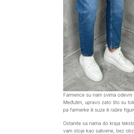
Farmerice su nam svima odevni p
Međutim, upravo zato što su tolik
pa farmerke ili suze ili rašire fi
Ostanite sa nama do kraja tekst
vam stoje kao salivene, bez obzi