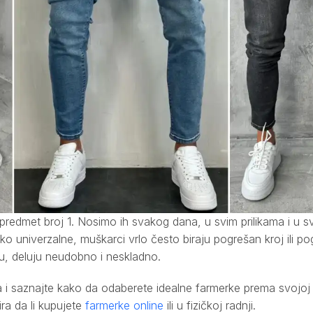
redmet broj 1. Nosimo ih svakog dana, u svim prilikama i u 
o univerzalne, muškarci vrlo često biraju pogrešan kroj ili po
guru, deluju neudobno i neskladno.
a i saznajte kako da odaberete idealne farmerke prema svojoj 
ra da li kupujete
farmerke online
ili u fizičkoj radnji.