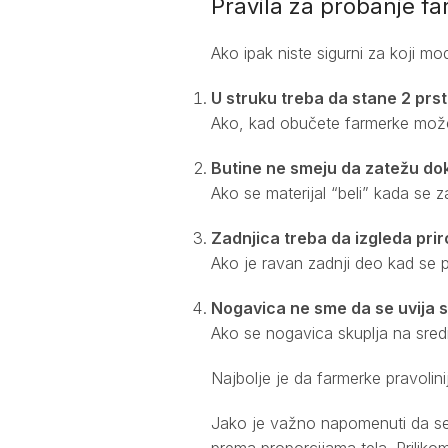
Pravila za probanje fa
Ako ipak niste sigurni za koji mo
U struku treba da stane 2 prs
Ako, kad obučete farmerke možete
Butine ne smeju da zatežu do
Ako se materijal “beli” kada se 
Zadnjica treba da izgleda pri
Ako je ravan zadnji deo kad se pog
Nogavica ne sme da se uvija s
Ako se nogavica skuplja na sredi
Najbolje je da farmerke pravolinij
Jako je važno napomenuti da se