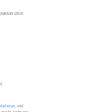
lakšati izbor:
j.
oblačenja
, već