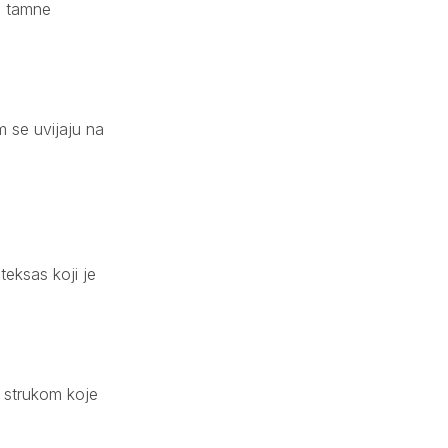
li tamne
m se uvijaju na
 teksas koji je
m strukom koje